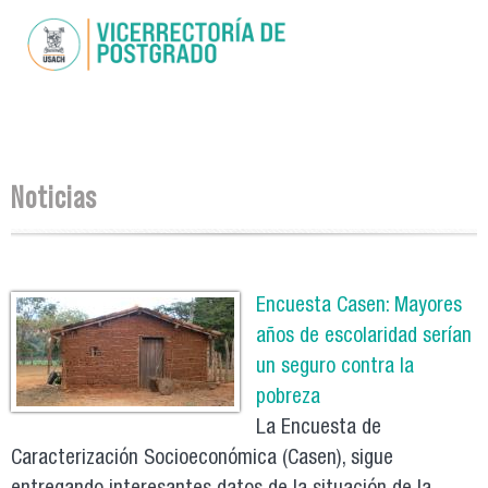
Pasar al
contenido
principal
Se encuentra usted aquí
Noticias
Páginas
Encuesta Casen: Mayores
años de escolaridad serían
un seguro contra la
pobreza
La Encuesta de
Caracterización Socioeconómica (Casen), sigue