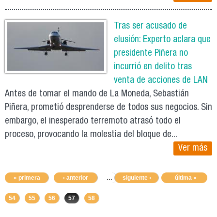
Tras ser acusado de
elusión: Experto aclara que
presidente Piñera no
incurrió en delito tras
venta de acciones de LAN
Antes de tomar el mando de La Moneda, Sebastián
Piñera, prometió desprenderse de todos sus negocios. Sin
embargo, el inesperado terremoto atrasó todo el
proceso, provocando la molestia del bloque de...
Ver más
« primera
‹ anterior
…
siguiente ›
50
51
52
última »
53
54
55
56
57
58