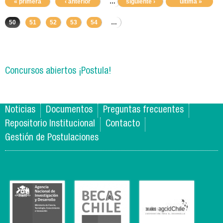
« primera
‹ anterior
…
siguiente ›
46
47
48
última »
49
50
51
52
53
54
…
Concursos abiertos ¡Postula!
Noticias
Documentos
Preguntas frecuentes
Repositorio Institucional
Contacto
Gestión de Postulaciones