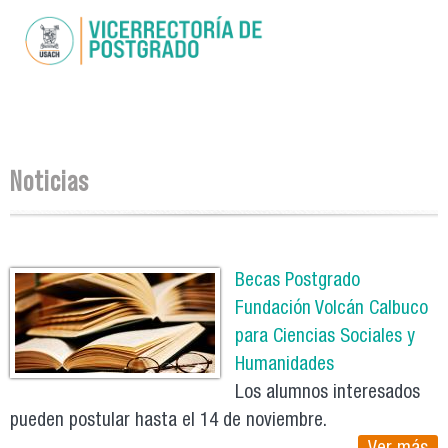
Pasar al
contenido
principal
Se encuentra usted aquí
Noticias
Páginas
Becas Postgrado
Fundación Volcán Calbuco
para Ciencias Sociales y
Humanidades
Los alumnos interesados
pueden postular hasta el 14 de noviembre.