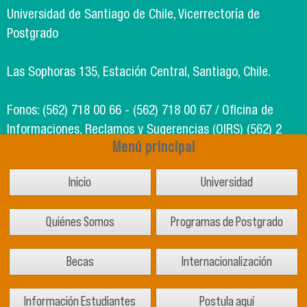
Universidad de Santiago de Chile, Vicerrectoría de
Postgrado
Las Sophoras 135, Estación Central, Santiago, Chile.
Fonos: (562) 718 00 66 - (562) 718 00 67 / Oficina de
Informaciones, Reclamos y Sugerencias (OIRS) (562) 2
Menú principal
718 49 00
Inicio
Universidad
Soporte Informático Segic: (562) 718 02 25
Quiénes Somos
Programas de Postgrado
Becas
Internacionalización
Información Estudiantes
Postula aquí