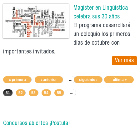
Magíster en Lingüística
celebra sus 30 años
El programa desarrollará
un coloquio los primeros
días de octubre con
importantes invitados.
Ver más
« primera
‹ anterior
…
siguiente ›
47
48
49
última »
50
51
52
53
54
55
…
Concursos abiertos ¡Postula!