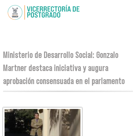
Pasar al
contenido
principal
Se encuentra usted aquí
Ministerio de Desarrollo Social: Gonzalo
Martner destaca iniciativa y augura
aprobación consensuada en el parlamento