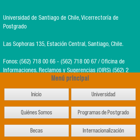
Universidad de Santiago de Chile, Vicerrectoría de
Postgrado
Las Sophoras 135, Estación Central, Santiago, Chile.
Fonos: (562) 718 00 66 - (562) 718 00 67 / Oficina de
Informaciones, Reclamos y Sugerencias (OIRS) (562) 2
Menú principal
718 49 00
Inicio
Universidad
Soporte Informático Segic: (562) 718 02 25
Quiénes Somos
Programas de Postgrado
Becas
Internacionalización