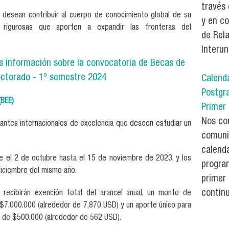
través 
s desean contribuir al cuerpo de conocimiento global de su
y en c
nes rigurosas que aporten a expandir las fronteras del
de Rela
Interun
s información sobre la convocatoria de Becas de
octorado - 1º semestre 2024
Calend
Postgr
(BEE)
Primer
Nos co
antes internacionales de excelencia que deseen estudiar un
comuni
calenda
e el 2 de octubre hasta el 15 de noviembre de 2023, y los
progra
diciembre del mismo año.
primer
continu
 recibirán exención total del arancel anual, un monto de
7.000.000 (alrededor de 7,870 USD) y un aporte único para
le de $500.000 (alrededor de 562 USD).