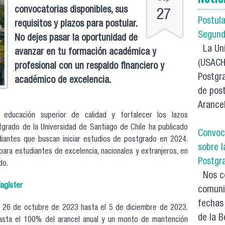
convocatorias disponibles, sus
27
Postul
requisitos y plazos para postular.
Segund
No dejes pasar la oportunidad de
La Uni
avanzar en tu formación académica y
(USACH)
profesional con un respaldo financiero y
Postgra
académico de excelencia.
de post
Arancel
educación superior de calidad y fortalecer los lazos
ostgrado de la Universidad de Santiago de Chile ha publicado
Convoc
diantes que buscan iniciar estudios de postgrado en 2024.
sobre 
ara estudiantes de excelencia, nacionales y extranjeros, en
Postgr
do.
Nos co
agíster
comuni
fechas
el 26 de octubre de 2023 hasta el 5 de diciembre de 2023.
de la B
asta el 100% del arancel anual y un monto de mantención