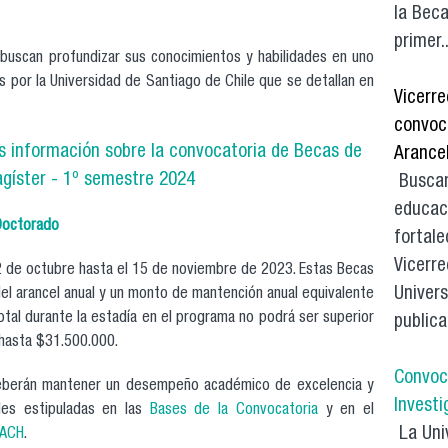
la Beca
primer..
 buscan profundizar sus conocimientos y habilidades en uno
 por la Universidad de Santiago de Chile que se detallan en
Vicerre
convoc
s información sobre la convocatoria de Becas de
Arance
gíster - 1º semestre 2024
Buscan
educaci
octorado
fortale
Vicerre
2 de octubre hasta el 15 de noviembre de 2023. Estas Becas
Univers
el arancel anual y un monto de mantención anual equivalente
tal durante la estadía en el programa no podrá ser superior
publica
hasta $31.500.000.
Convoc
eberán mantener un desempeño académico de excelencia y
Investi
des estipuladas en las
Bases de la Convocatoria
y en el
La Univ
SACH
.