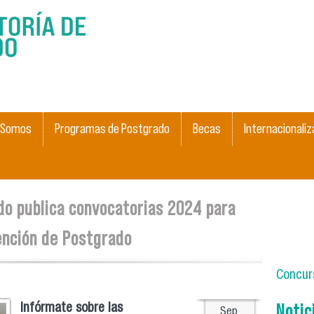
Pasar al
contenido
principal
 Somos
Programas de Postgrado
Becas
Internacionaliz
do publica convocatorias 2024 para
ención de Postgrado
Concurs
Notic
Infórmate sobre las
Sep