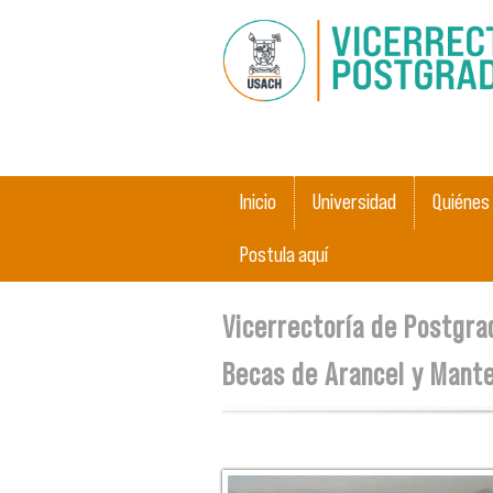
Menú principal
Inicio
Universidad
Quiénes
Postula aquí
Se encuentra usted aquí
Vicerrectoría de Postgra
Becas de Arancel y Mant