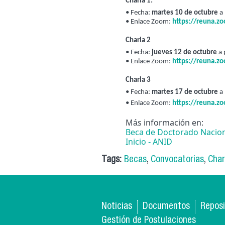
Charla 1:
• 
Fecha: 
martes 10 de octubre
 a
• 
Enlace Zoom: 
https://reuna.z
Charla 2
• 
Fecha:
 jueves 12 de octubre
 a 
• 
Enlace Zoom
: 
https://reuna.z
Charla 3
• 
Fecha: 
martes 17 de octubre
 a
• 
Enlace Zoom
: 
https://reuna.z
Más información en:
Beca de Doctorado Nacion
Inicio - ANID
Tags:
Becas
,
Convocatorias
,
Char
Noticias
Documentos
Reposi
Gestión de Postulaciones