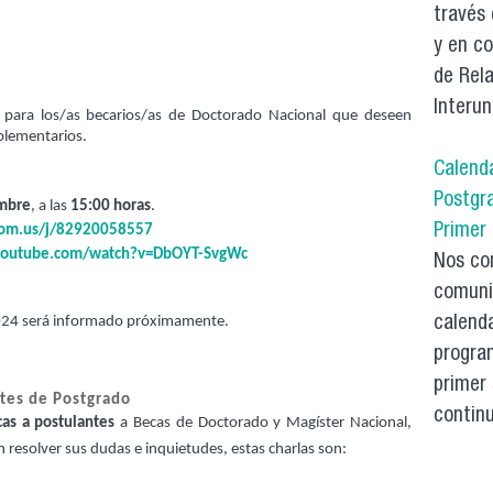
través 
y en c
de Rela
Interun
a para los/as becarios/as de Doctorado Nacional que deseen
mplementarios.
Calend
Postgr
embre
, a las 
15:00 horas
.
Primer
oom.us/j/82920058557
youtube.com/watch?v=DbOYT-SvgWc
Nos co
comuni
calenda
 2024 será informado próximamente.
progra
primer
ntes de Postgrado
continu
cas a postulantes
a Becas de Doctorado y Magíster Nacional,
 resolver sus dudas e inquietudes, estas charlas son: