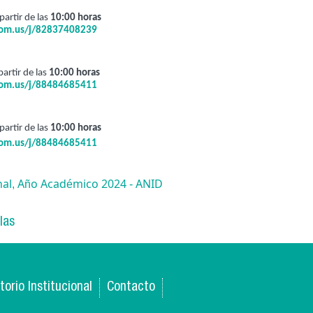
 partir de las 
10:00 horas
oom.us/j/82837408239
partir de las 
10:00 horas
oom.us/j/88484685411
 partir de las 
10:00 horas
oom.us/j/88484685411
al, Año Académico 2024 - ANID
las
torio Institucional
Contacto