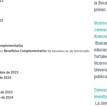
023
la Beca
primer..
23
Vicerre
3
convoc
Arance
Buscan
Complementarios
educaci
los
Beneficios Complementarios
de becarios/as de Doctorado
fortale
Vicerre
Univers
mbre de 2023
publica
de 2024
Convoc
e de 2023
Investi
o de 2024
La Univ