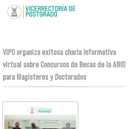
Pasar al
contenido
principal
Se encuentra usted aquí
VIPO organiza exitosa charla informativa
virtual sobre Concursos de Becas de la ANID
para Magísteres y Doctorados