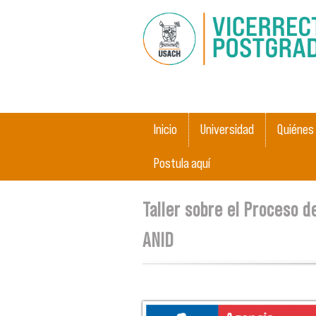
Menú principal
Inicio
Universidad
Quiénes
Postula aquí
Se encuentra usted aquí
Taller sobre el Proceso 
ANID