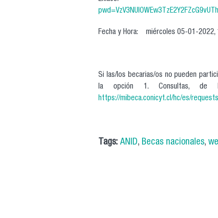
pwd=VzV3NUlOWEw3TzE2Y2FZcG9vUT
Fecha y Hora: miércoles 05-01-2022, 
Si las/los becarias/os no pueden partic
la opción 1. Consultas, de 
https://mibeca.conicyt.cl/hc/es/request
Tags:
ANID
,
Becas nacionales
,
we