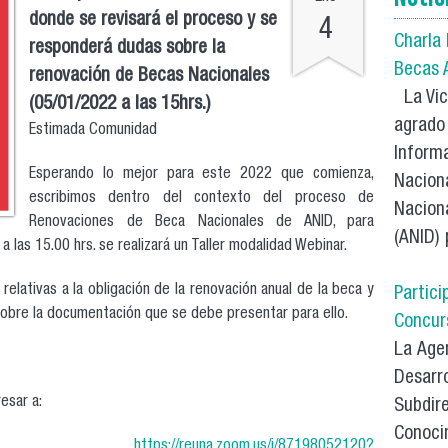
donde se revisará el proceso y se
4
Charla
responderá dudas sobre la
Becas 
renovación de Becas Nacionales
La Vice
(05/01/2022 a las 15hrs.)
agrado 
Estimada Comunidad
Inform
Esperando lo mejor para este 2022 que comienza,
Naciona
escribimos dentro del contexto del proceso de
Naciona
Renovaciones de Beca Nacionales de ANID, para
(ANID) 
las 15.00 hrs. se realizará un Taller modalidad Webinar.
relativas a la obligación de la renovación anual de la beca y
Partici
obre la documentación que se debe presentar para ello.
Concur
La Agen
Desarro
resar a:
Subdire
Conocim
ce:
https://reuna.zoom.us/j/87198052120?