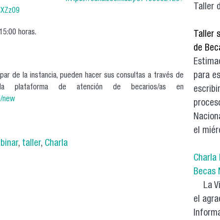
Taller 
hXZz09
15:00 horas.
Taller 
de Bec
Estima
para e
ipar de la instancia, pueden hacer sus consultas a través de
la plataforma de atención de becarios/as en
escribi
s/new
proces
Nacion
el miér
binar
,
taller
,
Charla
Charla
Becas 
La Vic
el agra
Inform