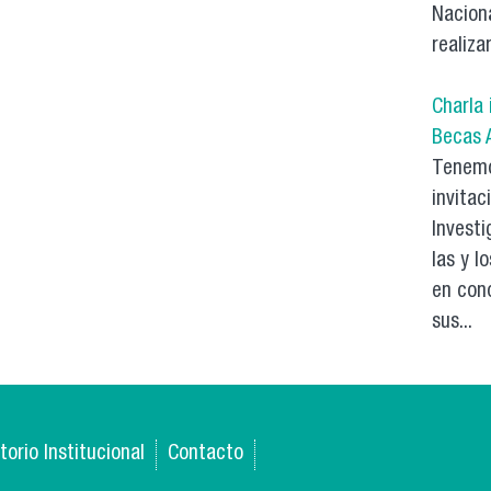
Nacion
realiza
Charla
Becas 
Tenemos
invitac
Investi
las y l
en con
sus...
torio Institucional
Contacto