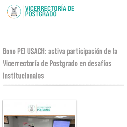
Pasar al
contenido
principal
Se encuentra usted aquí
Bono PEI USACH: activa participación de la
Vicerrectoría de Postgrado en desafíos
institucionales