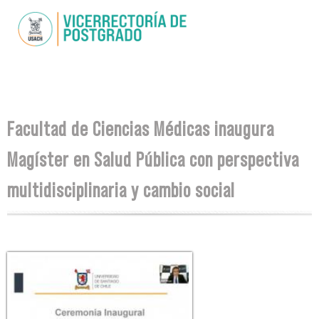
Skip to
main
content
You are here
Facultad de Ciencias Médicas inaugura
Magíster en Salud Pública con perspectiva
multidisciplinaria y cambio social