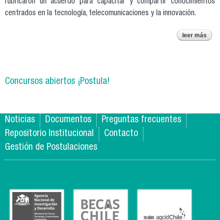
rubricaron un acuerdo para capacitar y compartir conocimientos
centrados en la tecnología, telecomunicaciones y la innovación.
leer más
sob
ac
cola
en 
de
Concursos abiertos ¡Postula!
ve
c
“s
th
Noticias
Documentos
Preguntas frecuentes
Repositorio Institucional
Contacto
Gestión de Postulaciones