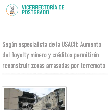
Pasar al
contenido
principal
Se encuentra usted aquí
Según especialista de la USACH: Aumento
del Royalty minero y créditos permitirán
reconstruir zonas arrasadas por terremoto