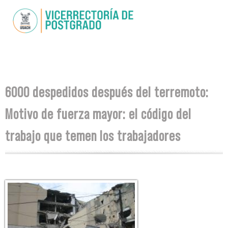
Pasar al
contenido
principal
Se encuentra usted aquí
6000 despedidos después del terremoto:
Motivo de fuerza mayor: el código del
trabajo que temen los trabajadores