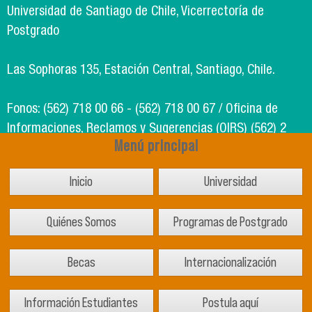
Universidad de Santiago de Chile, Vicerrectoría de
Postgrado
Las Sophoras 135, Estación Central, Santiago, Chile.
Fonos: (562) 718 00 66 - (562) 718 00 67 / Oficina de
Informaciones, Reclamos y Sugerencias (OIRS) (562) 2
Menú principal
718 49 00
Inicio
Universidad
Soporte Informático Segic: (562) 718 02 25
Quiénes Somos
Programas de Postgrado
Becas
Internacionalización
Información Estudiantes
Postula aquí