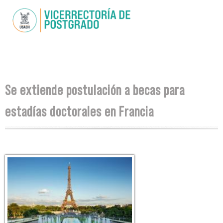
Skip to
main
content
You are here
Se extiende postulación a becas para
estadías doctorales en Francia