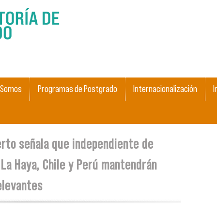
Skip to
main
content
 Somos
Programas de Postgrado
Internacionalización
I
erto señala que independiente de
n La Haya, Chile y Perú mantendrán
elevantes