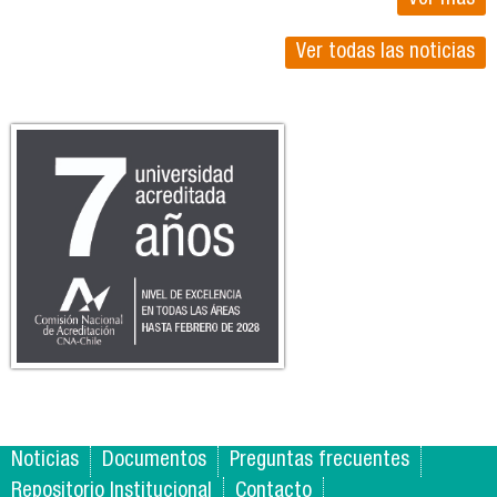
Ver todas las noticias
7anos_vert-g.jpg
Noticias
Documentos
Preguntas frecuentes
Repositorio Institucional
Contacto