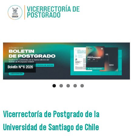
Pasar al
contenido
principal
Boletín N°6 2026
Becas Arancel Segundo Semestre 2026
Convocatoria Concursos 2026
Acta de Resúmenes VII Congreso
Calendario de Actividades Académicas Exclusivas de Postgrado 2026
Vicerrectoría de Postgrado de la
Universidad de Santiago de Chile